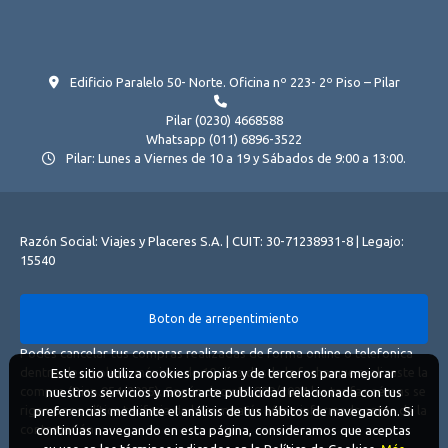
Edificio Paralelo 50- Norte. Oficina nº 223- 2º Piso – Pilar
Pilar (0230) 4668588
Whatsapp (011) 6896-3522
Pilar: Lunes a Viernes de 10 a 19 y Sábados de 9:00 a 13:00.
Razón Social: Viajes y Placeres S.A. | CUIT: 30-71238931-8 | Legajo:
15540
Boton de arrepentimiento
Podés cancelar tus compras realizadas de forma online o telefonica
dentro de un plazo máximo de 10 días desde la fecha que realizaste la
Este sitio utiliza cookies propias y de terceros para mejorar
compra (Disp.954/2025). Según decreto 809/2024 las tarifas aéreas se
nuestros servicios y mostrarte publicidad relacionada con tus
rigen por política tarifaria de la compañía aérea informada antes de la
preferencias mediante el análisis de tus hábitos de navegación. Si
contratación.
continúas navegando en esta página, consideramos que aceptas