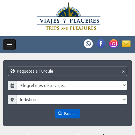
Paquetes a Turquía
x
Buscar