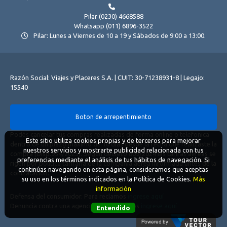
Pilar (0230) 4668588
Whatsapp (011) 6896-3522
Pilar: Lunes a Viernes de 10 a 19 y Sábados de 9:00 a 13:00.
Razón Social: Viajes y Placeres S.A. | CUIT: 30-71238931-8 | Legajo:
15540
Boton de arrepentimiento
Podés cancelar tus compras realizadas de forma online o telefonica
Este sitio utiliza cookies propias y de terceros para mejorar
dentro de un plazo máximo de 10 días desde la fecha que realizaste la
nuestros servicios y mostrarte publicidad relacionada con tus
compra (Disp.954/2025). Según decreto 809/2024 las tarifas aéreas se
preferencias mediante el análisis de tus hábitos de navegación. Si
rigen por política tarifaria de la compañía aérea informada antes de la
continúas navegando en esta página, consideramos que aceptas
contratación.
su uso en los términos indicados en la Política de Cookies.
Más
información
Defensa del consumidor. Para reclamos
ingrese aquí
Denuncia contra una agencia. Para reclamos
ingrese aquí
Entendido